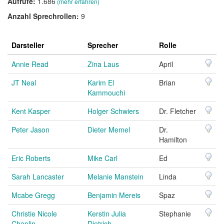
Aufrufe:
1.686
(mehr erfahren)
Anzahl Sprechrollen:
9
Darsteller
Sprecher
Rolle
Annie Read
Zina Laus
April
JT Neal
Karim El
Brian
Kammouchi
Kent Kasper
Holger Schwiers
Dr. Fletcher
Peter Jason
Dieter Memel
Dr.
Hamilton
Eric Roberts
Mike Carl
Ed
Sarah Lancaster
Melanie Manstein
Linda
Mcabe Gregg
Benjamin Mereis
Spaz
Christie Nicole
Kerstin Julia
Stephanie
Chaplin
Dietrich