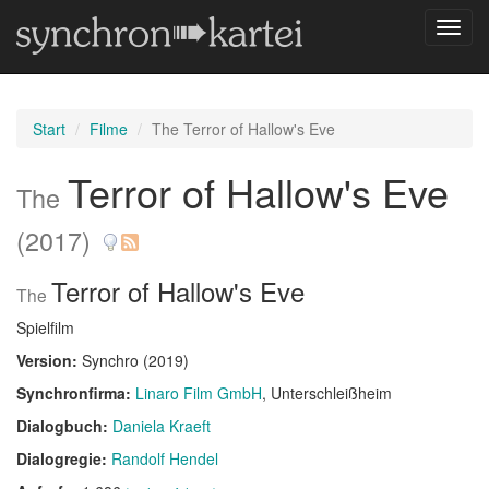
Navig
umsch
Start
Filme
The Terror of Hallow's Eve
Terror of Hallow's Eve
The
(2017)
Terror of Hallow's Eve
The
Spielfilm
Version:
Synchro (2019)
Synchronfirma:
Linaro Film GmbH
, Unterschleißheim
Dialogbuch:
Daniela Kraeft
Dialogregie:
Randolf Hendel