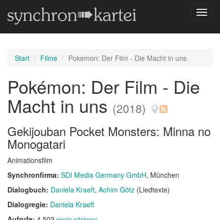
Navig
umsch
Start
Filme
Pokémon: Der Film - Die Macht in uns
Pokémon: Der Film - Die
Macht in uns
(2018)
Gekijouban Pocket Monsters: Minna no
Monogatari
Animationsfilm
Synchronfirma:
SDI Media Germany GmbH
, München
Dialogbuch:
Daniela Kraeft
Achim Götz
(Liedtexte)
Dialogregie:
Daniela Kraeft
Aufrufe:
4.503
(mehr erfahren)