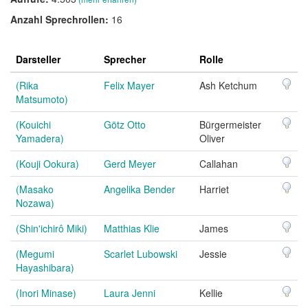
Anzahl Sprechrollen:
16
Darsteller
Sprecher
Rolle
(Rika
Felix Mayer
Ash Ketchum
Matsumoto)
(Kouichi
Götz Otto
Bürgermeister
Yamadera)
Oliver
(Kouji Ookura)
Gerd Meyer
Callahan
(Masako
Angelika Bender
Harriet
Nozawa)
(Shin'ichirô Miki)
Matthias Klie
James
(Megumi
Scarlet Lubowski
Jessie
Hayashibara)
(Inori Minase)
Laura Jenni
Kellie