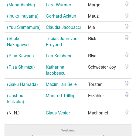
(Mana Ashida)
Lara Wurmer
Margo
(Inuko Inuyama)
Gerhard Acktun
Mauzi
(Yuu Shimamura)
Claudia Jacobacci
Mia
(Shōko
Tobias John von
Rick
Nakagawa)
Freyend
(Rina Kawaei)
Lea Kalbhenn
Risa
(Risa Shimizu)
Katharina
Schwester Joy
Iacobescu
(Gaku Hamada)
Maximilian Belle
Torsten
(Unshou
Manfred Trilling
Erzähler
Ishizuka)
(N. N.)
Claus Vester
Machomei
Werbung