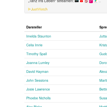
„Tanz ins Leben“ streamen:
...
Darsteller
Spre
Imelda Staunton
Jutta
Celia Imrie
Kris
Timothy Spall
Gudo
Joanna Lumley
Doro
David Hayman
Alex
John Sessions
Mart
Josie Lawrence
Betti
Phoebe Nicholls
Susa
Alex Blake
Matt