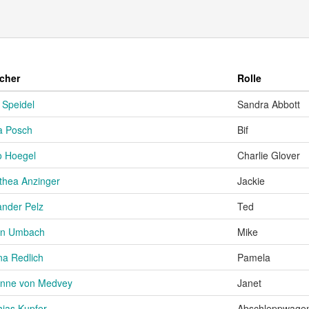
cher
Rolle
 Speidel
Sandra Abbott
ta Posch
Bif
 Hoegel
Charlie Glover
thea Anzinger
Jackie
ander Pelz
Ted
in Umbach
Mike
na Redlich
Pamela
nne von Medvey
Janet
hias Kupfer
Abschleppwagen