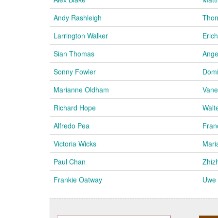
Andy Rashleigh
Tho
Larrington Walker
Eric
Sian Thomas
Ange
Sonny Fowler
Domi
Marianne Oldham
Vane
Richard Hope
Walt
Alfredo Pea
Fran
Victoria Wicks
Mari
Paul Chan
Zhiz
Frankie Oatway
Uwe 