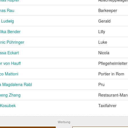
mas Rau
Barkeeper
h Ludwig
Gerald
lika Bender
Lilly
nic Pühringer
Luke
ssa Eckart
Nicola
er von Hauff
Pflegeheimleiter
co Mattoni
Portier in Rom
a Magdalena Rabl
Pru
heng Zhang
Restaurant-Man
Kosubek
Taxifahrer
Werbung