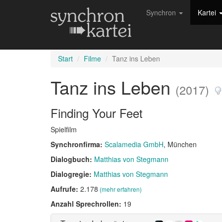
Synchron
Kartei
Start
Filme
Tanz ins Leben
Tanz ins Leben
(2017)
Finding Your Feet
Spielfilm
Synchronfirma:
Scalamedia GmbH
, München
Dialogbuch:
Matthias von Stegmann
Dialogregie:
Matthias von Stegmann
Aufrufe:
2.178
(mehr erfahren)
Anzahl Sprechrollen:
19