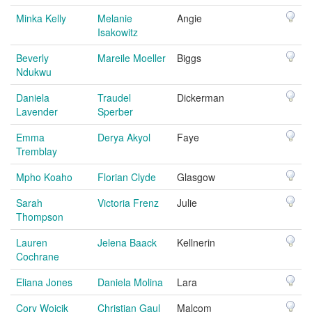
Minka Kelly
Melanie
Angie
Isakowitz
Beverly
Mareile Moeller
Biggs
Ndukwu
Daniela
Traudel
Dickerman
Lavender
Sperber
Emma
Derya Akyol
Faye
Tremblay
Mpho Koaho
Florian Clyde
Glasgow
Sarah
Victoria Frenz
Julie
Thompson
Lauren
Jelena Baack
Kellnerin
Cochrane
Eliana Jones
Daniela Molina
Lara
Cory Wojcik
Christian Gaul
Malcom