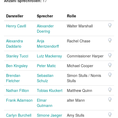
Anzahl Sprechrollen:
17
Darsteller
Sprecher
Rolle
Henry Cavill
Alexander
Walter Marshall
Doering
Alexandra
Anja
Rachel Chase
Daddario
Mentzendorff
Stanley Tucci
Lutz Mackensy
Commissioner Harper
Ben Kingsley
Peter Matic
Michael Cooper
Brendan
Sebastian
Simon Stulls / Nomis
Fletcher
Schulz
Stulls
Nathan Fillion
Tobias Kluckert
Matthew Quinn
Frank Adamson
Elmar
alter Mann
Gutmann
Carlyn Burchell
Simone Jaeger
Amy Stulls