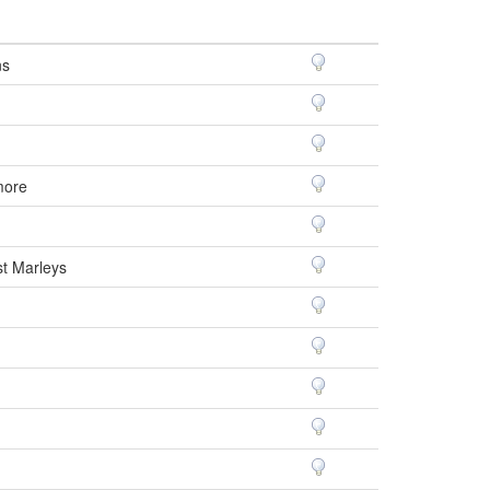
ns
more
st Marleys