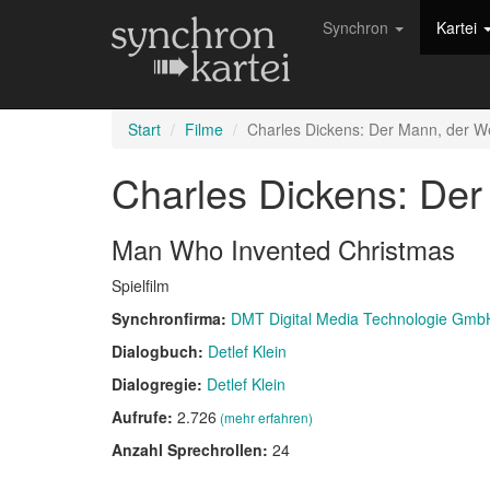
Synchron
Kartei
Start
Filme
Charles Dickens: Der Mann, der W
Charles Dickens: De
Man Who Invented Christmas
Spielfilm
Synchronfirma:
DMT Digital Media Technologie Gmb
Dialogbuch:
Detlef Klein
Dialogregie:
Detlef Klein
Aufrufe:
2.726
(mehr erfahren)
Anzahl Sprechrollen:
24