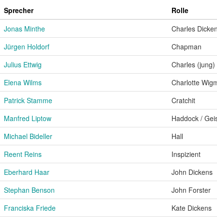
Sprecher
Rolle
Jonas Minthe
Charles Dicke
Jürgen Holdorf
Chapman
Julius Ettwig
Charles (jung)
Elena Wilms
Charlotte Wig
Patrick Stamme
Cratchit
Manfred Liptow
Haddock / Gei
Michael Bideller
Hall
Reent Reins
Inspizient
Eberhard Haar
John Dickens
Stephan Benson
John Forster
Franciska Friede
Kate Dickens