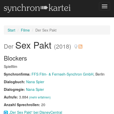
Navig
umsch
Start
Filme
Der Sex Pakt
Sex Pakt
Der
(2018)
Blockers
Spielfilm
Synchronfirma:
FFS Film- & Fernseh-Synchron GmbH
, Berlin
Dialogbuch:
Nana Spier
Dialogregie:
Nana Spier
Aufrufe:
3.884
(mehr erfahren)
Anzahl Sprechrollen:
20
„Der Sex Pakt“ bei DisneyCentral