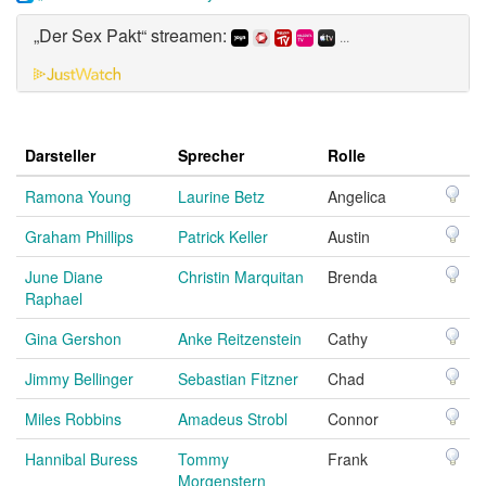
„Der Sex Pakt“ streamen:
...
Darsteller
Sprecher
Rolle
Ramona Young
Laurine Betz
Angelica
Graham Phillips
Patrick Keller
Austin
June Diane
Christin Marquitan
Brenda
Raphael
Gina Gershon
Anke Reitzenstein
Cathy
Jimmy Bellinger
Sebastian Fitzner
Chad
Miles Robbins
Amadeus Strobl
Connor
Hannibal Buress
Tommy
Frank
Morgenstern