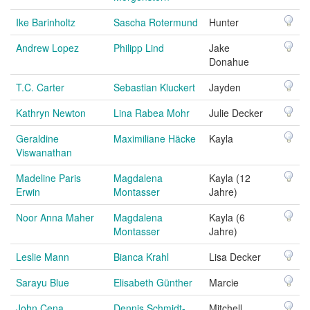
Ike Barinholtz
Sascha Rotermund
Hunter
Andrew Lopez
Philipp Lind
Jake
Donahue
T.C. Carter
Sebastian Kluckert
Jayden
Kathryn Newton
Lina Rabea Mohr
Julie Decker
Geraldine
Maximiliane Häcke
Kayla
Viswanathan
Madeline Paris
Magdalena
Kayla (12
Erwin
Montasser
Jahre)
Noor Anna Maher
Magdalena
Kayla (6
Montasser
Jahre)
Leslie Mann
Bianca Krahl
Lisa Decker
Sarayu Blue
Elisabeth Günther
Marcie
John Cena
Dennis Schmidt-
Mitchell