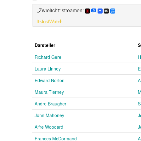
„Zwielicht“ streamen:
...
Darsteller
S
Richard Gere
H
Laura Linney
E
Edward Norton
A
Maura Tierney
M
Andre Braugher
S
John Mahoney
J
Alfre Woodard
J
Frances McDormand
A