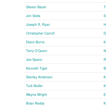
Steven Bauer
T
Jon Seda
S
Joseph R. Ryan
H
Christopher Carroll
D
Diann Burns
K
Terry O'Quinn
N
Joe Spano
R
Kenneth Tigar
B
Stanley Anderson
K
Turk Muller
K
Wayne Wright
E
Brian Reddy
K