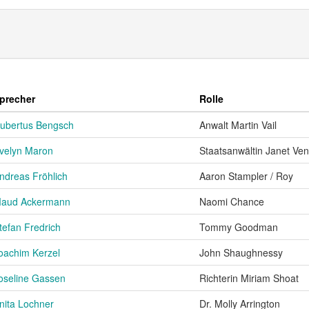
precher
Rolle
ubertus Bengsch
Anwalt Martin Vail
velyn Maron
Staatsanwältin Janet Ve
ndreas Fröhlich
Aaron Stampler / Roy
aud Ackermann
Naomi Chance
tefan Fredrich
Tommy Goodman
oachim Kerzel
John Shaughnessy
oseline Gassen
Richterin Miriam Shoat
nita Lochner
Dr. Molly Arrington