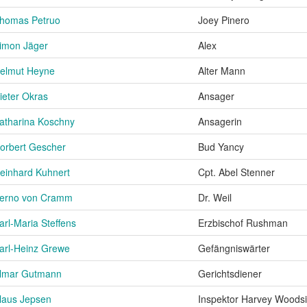
homas Petruo
Joey Pinero
imon Jäger
Alex
elmut Heyne
Alter Mann
ieter Okras
Ansager
atharina Koschny
Ansagerin
orbert Gescher
Bud Yancy
einhard Kuhnert
Cpt. Abel Stenner
erno von Cramm
Dr. Weil
arl-Maria Steffens
Erzbischof Rushman
arl-Heinz Grewe
Gefängniswärter
lmar Gutmann
Gerichtsdiener
laus Jepsen
Inspektor Harvey Woods