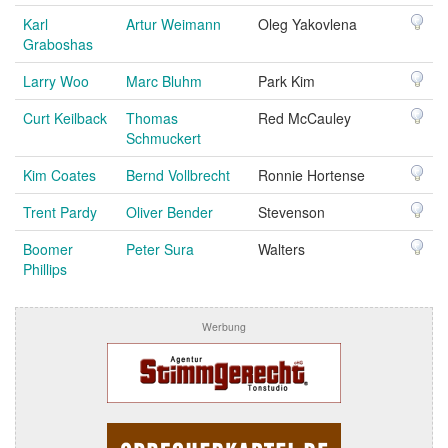
Karl
Artur Weimann
Oleg Yakovlena
Graboshas
Larry Woo
Marc Bluhm
Park Kim
Curt Keilback
Thomas
Red McCauley
Schmuckert
Kim Coates
Bernd Vollbrecht
Ronnie Hortense
Trent Pardy
Oliver Bender
Stevenson
Boomer
Peter Sura
Walters
Phillips
Werbung