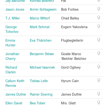
Jay Baruchel
Konrad Bösherz
Pat
Jason Jones
Armin Schlagwein
Bob Forbes
T.J. Miller
Marco Wittorf
Chad Bailey
George
Mark Schmal
Evgeni Yakovlena
Tchortov
Emma
Eva Thärichen
Flugbegleiterin
Hunter
Jonathan
Benjamin Stöwe
Goalie Marco
Cherry
'Belchie' Belchior
Richard
Michael Iwannek
Gord Ogilvey
Clarkin
Callum Keith
Tobias Lelle
Hyrum Cain
Rennie
James Duthie
Rainer Doering
James Duthie
Ellen David
Bea Tober
Mrs. Glatt