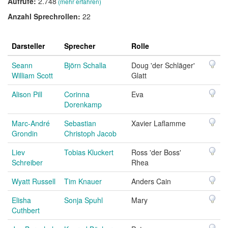
Aufrufe:
2.748
(mehr erfahren)
Anzahl Sprechrollen:
22
Darsteller
Sprecher
Rolle
Seann
Björn Schalla
Doug 'der Schläger'
William Scott
Glatt
Alison Pill
Corinna
Eva
Dorenkamp
Marc-André
Sebastian
Xavier Laflamme
Grondin
Christoph Jacob
Liev
Tobias Kluckert
Ross 'der Boss'
Schreiber
Rhea
Wyatt Russell
Tim Knauer
Anders Cain
Elisha
Sonja Spuhl
Mary
Cuthbert