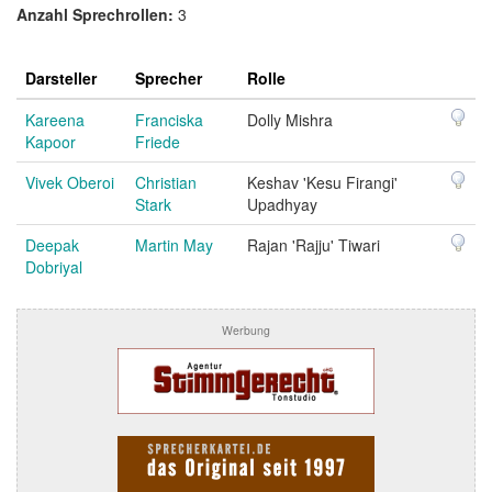
Anzahl Sprechrollen:
3
Darsteller
Sprecher
Rolle
Kareena
Franciska
Dolly Mishra
Kapoor
Friede
Vivek Oberoi
Christian
Keshav 'Kesu Firangi'
Stark
Upadhyay
Deepak
Martin May
Rajan 'Rajju' Tiwari
Dobriyal
Werbung