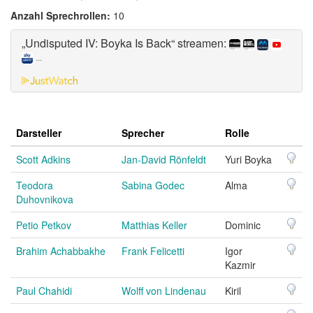
Anzahl Sprechrollen:
10
„Undisputed IV: Boyka Is Back“ streamen:
...
Darsteller
Sprecher
Rolle
Scott Adkins
Jan-David Rönfeldt
Yuri Boyka
Teodora
Sabina Godec
Alma
Duhovnikova
Petio Petkov
Matthias Keller
Dominic
Brahim Achabbakhe
Frank Felicetti
Igor
Kazmir
Paul Chahidi
Wolff von Lindenau
Kiril