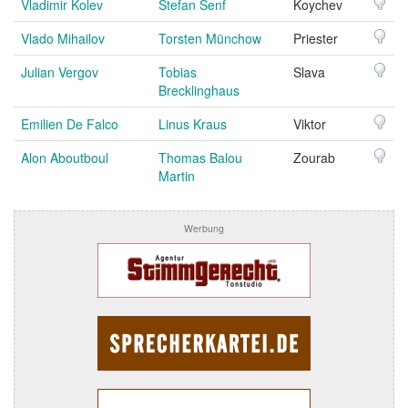
Vladimir Kolev
Stefan Senf
Koychev
Vlado Mihailov
Torsten Münchow
Priester
Julian Vergov
Tobias
Slava
Brecklinghaus
Emilien De Falco
Linus Kraus
Viktor
Alon Aboutboul
Thomas Balou
Zourab
Martin
Werbung