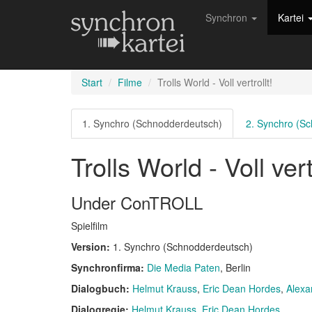
Synchron
Kartei
Start
Filme
Trolls World - Voll vertrollt!
1. Synchro (Schnodderdeutsch)
2. Synchro (S
Trolls World - Voll vert
Under ConTROLL
Spielfilm
Version:
1. Synchro (Schnodderdeutsch)
Synchronfirma:
Die Media Paten
, Berlin
Dialogbuch:
Helmut Krauss
Eric Dean Hordes
Alexa
Dialogregie:
Helmut Krauss
Eric Dean Hordes