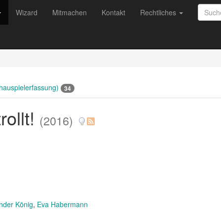
Wizard
Mitmachen
Kontakt
Rechtliches
chauspielerfassung)
34
rollt!
(2016)
nder König
Eva Habermann