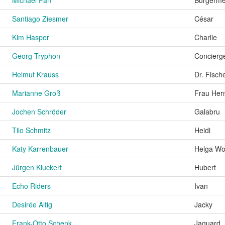
Michael Pan
Bürgermei
Santiago Ziesmer
César
Kim Hasper
Charlie
Georg Tryphon
Concierg
Helmut Krauss
Dr. Fisch
Marianne Groß
Frau He
Jochen Schröder
Galabru
Tilo Schmitz
Heidi
Katy Karrenbauer
Helga Wo
Jürgen Kluckert
Hubert
Echo Riders
Ivan
Desirée Altig
Jacky
Frank-Otto Schenk
Jaquard