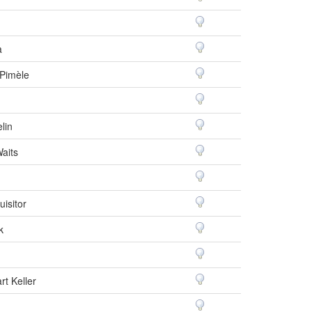
a
Pimèle
lin
aits
uisitor
k
rt Keller