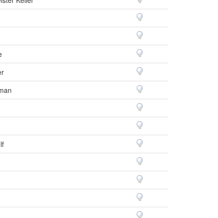
ster Keller
e
er
rman
lf