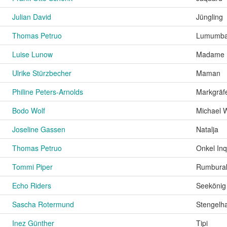
Julian David
Jüngling
Thomas Petruo
Lumumb
Luise Lunow
Madame 
Ulrike Stürzbecher
Maman
Philine Peters-Arnolds
Markgräfe
Bodo Wolf
Michael W
Joseline Gassen
Natalja
Thomas Petruo
Onkel Inq
Tommi Piper
Rumbura
Echo Riders
Seekönig
Sascha Rotermund
Stengelha
Inez Günther
Tipi