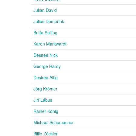
Julian David
Julius Dombrink
Britta Selling
Karen Markwardt
Désirée Nick
George Hardy
Desirée Altig
Jörg Krömer
Jirí Lábus
Rainer König
Michael Schumacher
Billie Zöckler