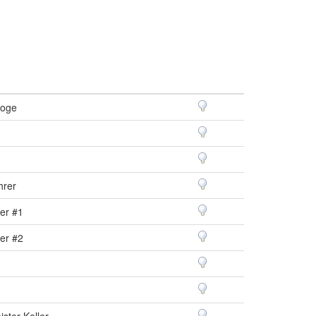
loge
hrer
er #1
er #2