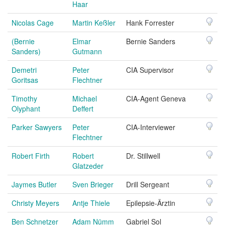
Haar
Nicolas Cage
Martin Keßler
Hank Forrester
(Bernie
Elmar
Bernie Sanders
Sanders)
Gutmann
Demetri
Peter
CIA Supervisor
Goritsas
Flechtner
Timothy
Michael
CIA-Agent Geneva
Olyphant
Deffert
Parker Sawyers
Peter
CIA-Interviewer
Flechtner
Robert Firth
Robert
Dr. Stillwell
Glatzeder
Jaymes Butler
Sven Brieger
Drill Sergeant
Christy Meyers
Antje Thiele
Epilepsie-Ärztin
Ben Schnetzer
Adam Nümm
Gabriel Sol