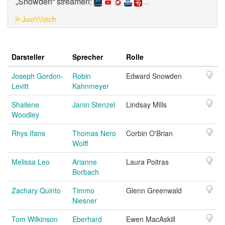
„Snowden“ streamen:
...
Darsteller
Sprecher
Rolle
Joseph Gordon-
Robin
Edward Snowden
Levitt
Kahnmeyer
Shailene
Janin Stenzel
Lindsay Mills
Woodley
Rhys Ifans
Thomas Nero
Corbin O'Brian
Wolff
Melissa Leo
Arianne
Laura Poitras
Borbach
Zachary Quinto
Timmo
Glenn Greenwald
Niesner
Tom Wilkinson
Eberhard
Ewen MacAskill