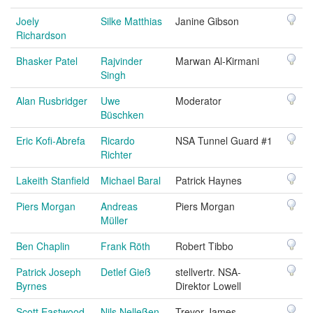
Joely
Silke Matthias
Janine Gibson
Richardson
Bhasker Patel
Rajvinder
Marwan Al-Kirmani
Singh
Alan Rusbridger
Uwe
Moderator
Büschken
Eric Kofi-Abrefa
Ricardo
NSA Tunnel Guard #1
Richter
Lakeith Stanfield
Michael Baral
Patrick Haynes
Piers Morgan
Andreas
Piers Morgan
Müller
Ben Chaplin
Frank Röth
Robert Tibbo
Patrick Joseph
Detlef Gieß
stellvertr. NSA-
Byrnes
Direktor Lowell
Scott Eastwood
Nils Nelleßen
Trevor James