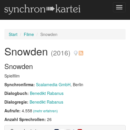
Navig
umsch
Start
Filme
Snowden
Snowden
(2016)
Snowden
Spielfilm
Synchronfirma:
Scalamedia GmbH
, Berlin
Dialogbuch:
Benedikt Rabanus
Dialogregie:
Benedikt Rabanus
Aufrufe:
4.558
(mehr erfahren)
Anzahl Sprechrollen:
26