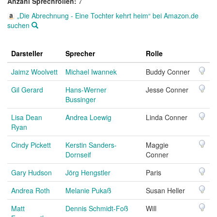
Anzahl Sprechrollen:
7
„Die Abrechnung - Eine Tochter kehrt heim“ bei Amazon.de
suchen
Darsteller
Sprecher
Rolle
Jaimz Woolvett
Michael Iwannek
Buddy Conner
Gil Gerard
Hans-Werner
Jesse Conner
Bussinger
Lisa Dean
Andrea Loewig
Linda Conner
Ryan
Cindy Pickett
Kerstin Sanders-
Maggie
Dornseif
Conner
Gary Hudson
Jörg Hengstler
Paris
Andrea Roth
Melanie Pukaß
Susan Heller
Matt
Dennis Schmidt-Foß
Will