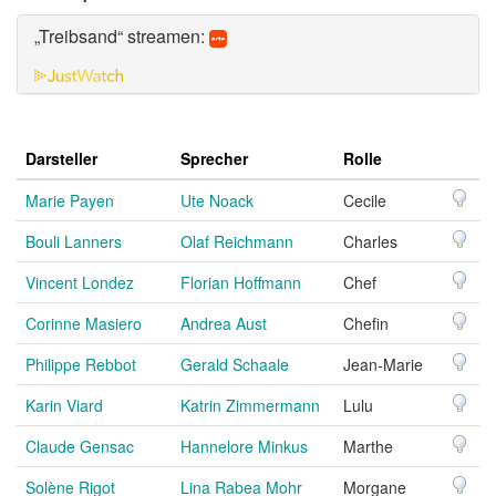
„Treibsand“ streamen:
Darsteller
Sprecher
Rolle
Marie Payen
Ute Noack
Cecile
Bouli Lanners
Olaf Reichmann
Charles
Vincent Londez
Florian Hoffmann
Chef
Corinne Masiero
Andrea Aust
Chefin
Philippe Rebbot
Gerald Schaale
Jean-Marie
Karin Viard
Katrin Zimmermann
Lulu
Claude Gensac
Hannelore Minkus
Marthe
Solène Rigot
Lina Rabea Mohr
Morgane