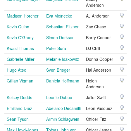
Anderson
Madison Horcher
Eva Meinecke
AJ Anderson
Kevin Quinn
Sebastian Fitzner
Zac Chase
Kevin O'Grady
Simon Derksen
Barry Cooper
Kwasi Thomas
Peter Sura
DJ Chill
Gabrielle Miller
Melanie Isakowitz
Donna Cooper
Hugo Ateo
Sven Brieger
Hal Anderson
Gillian Vigman
Daniela Hoffmann
Helen
Anderson
Kelsey Dodds
Leonie Dubuc
Jailer Swift
Emiliano Díez
Abelardo Decamilli
Leon Vasquez
Sean Tyson
Armin Schlagwein
Officer Fitz
Max Lloyd-Jones
Tobias John von
Officer James