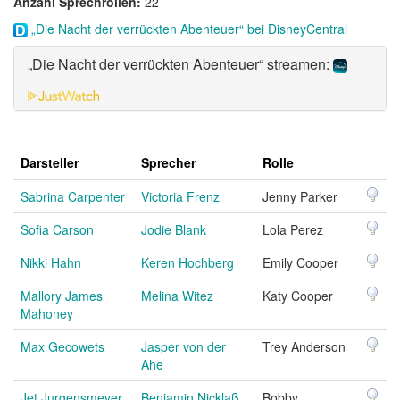
Anzahl Sprechrollen:
22
„Die Nacht der verrückten Abenteuer“ bei DisneyCentral
„Die Nacht der verrückten Abenteuer“ streamen:
Darsteller
Sprecher
Rolle
Sabrina Carpenter
Victoria Frenz
Jenny Parker
Sofia Carson
Jodie Blank
Lola Perez
Nikki Hahn
Keren Hochberg
Emily Cooper
Mallory James
Melina Witez
Katy Cooper
Mahoney
Max Gecowets
Jasper von der
Trey Anderson
Ahe
Jet Jurgensmeyer
Benjamin Nicklaß
Bobby