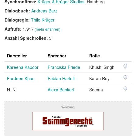
Synchronfirma:
Krüger & Krüger Studios
, Hamburg
Dialogbuch:
Andreas Barz
Dialogregie:
Thilo Krüger
Aufrufe:
1.917
(mehr erfahren)
Anzahl Sprechrollen:
3
Darsteller
Sprecher
Rolle
Kareena Kapoor
Franciska Friede
Khushi Singh
Fardeen Khan
Fabian Harloff
Karan Roy
N. N.
Alexa Benkert
Seema
Werbung