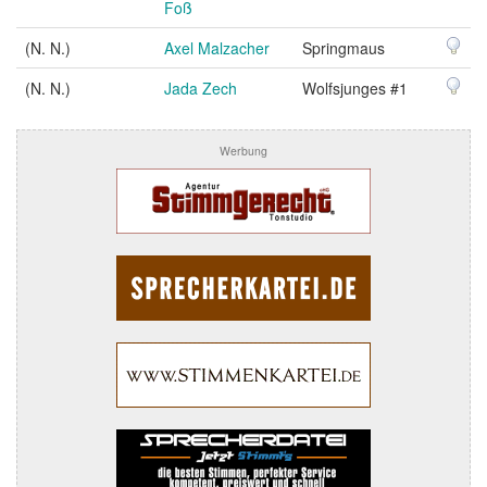
Foß
(N. N.)
Axel Malzacher
Springmaus
(N. N.)
Jada Zech
Wolfsjunges #1
Werbung