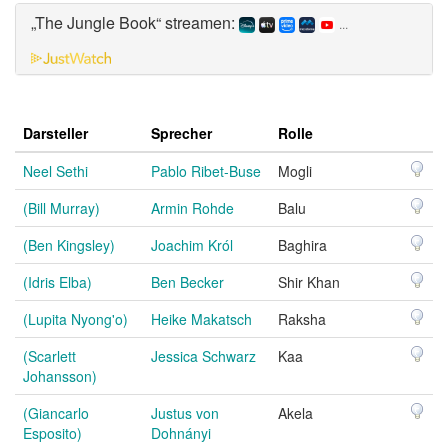
„The Jungle Book“ streamen:
...
Darsteller
Sprecher
Rolle
Neel Sethi
Pablo Ribet-Buse
Mogli
(Bill Murray)
Armin Rohde
Balu
(Ben Kingsley)
Joachim Król
Baghira
(Idris Elba)
Ben Becker
Shir Khan
(Lupita Nyong'o)
Heike Makatsch
Raksha
(Scarlett
Jessica Schwarz
Kaa
Johansson)
(Giancarlo
Justus von
Akela
Esposito)
Dohnányi