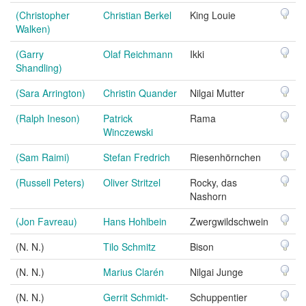
(Christopher
Christian Berkel
King Louie
Walken)
(Garry
Olaf Reichmann
Ikki
Shandling)
(Sara Arrington)
Christin Quander
Nilgai Mutter
(Ralph Ineson)
Patrick
Rama
Winczewski
(Sam Raimi)
Stefan Fredrich
Riesenhörnchen
(Russell Peters)
Oliver Stritzel
Rocky, das
Nashorn
(Jon Favreau)
Hans Hohlbein
Zwergwildschwein
(N. N.)
Tilo Schmitz
Bison
(N. N.)
Marius Clarén
Nilgai Junge
(N. N.)
Gerrit Schmidt-
Schuppentier