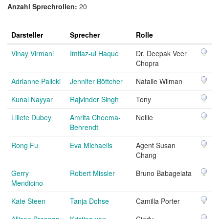
Anzahl Sprechrollen:
20
Darsteller
Sprecher
Rolle
Vinay Virmani
Imtiaz-ul Haque
Dr. Deepak Veer
Chopra
Adrianne Palicki
Jennifer Böttcher
Natalie Wilman
Kunal Nayyar
Rajvinder Singh
Tony
Lillete Dubey
Amrita Cheema-
Nellie
Behrendt
Rong Fu
Eva Michaelis
Agent Susan
Chang
Gerry
Robert Missler
Bruno Babagelata
Mendicino
Kate Steen
Tanja Dohse
Camilla Porter