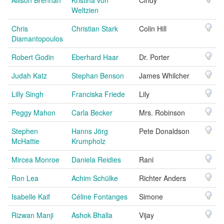
Allison Brennan
Kristina von
Cindy
Weltzien
Chris
Christian Stark
Colin Hill
Diamantopoulos
Robert Godin
Eberhard Haar
Dr. Porter
Judah Katz
Stephan Benson
James Whilcher
Lilly Singh
Franciska Friede
Lily
Peggy Mahon
Carla Becker
Mrs. Robinson
Stephen
Hanns Jörg
Pete Donaldson
McHattie
Krumpholz
Mircea Monroe
Daniela Reidies
Rani
Ron Lea
Achim Schülke
Richter Anders
Isabelle Kaif
Céline Fontanges
Simone
Rizwan Manji
Ashok Bhalla
Vijay