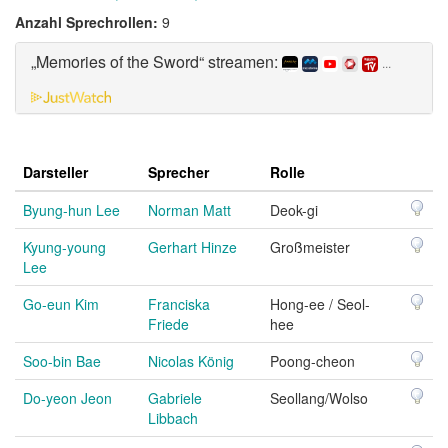
Anzahl Sprechrollen:
9
„Memories of the Sword“ streamen:
...
Darsteller
Sprecher
Rolle
Byung-hun Lee
Norman Matt
Deok-gi
Kyung-young
Gerhart Hinze
Großmeister
Lee
Go-eun Kim
Franciska
Hong-ee / Seol-
Friede
hee
Soo-bin Bae
Nicolas König
Poong-cheon
Do-yeon Jeon
Gabriele
Seollang/Wolso
Libbach