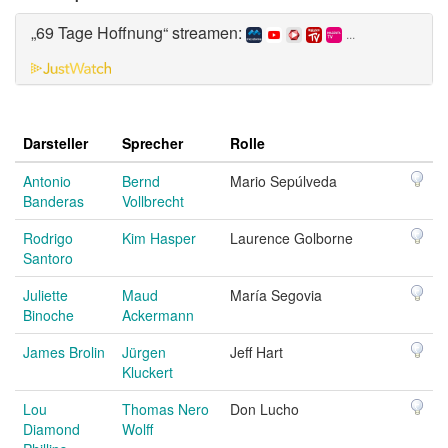
„69 Tage Hoffnung“ streamen:
...
Darsteller
Sprecher
Rolle
Antonio
Bernd
Mario Sepúlveda
Banderas
Vollbrecht
Rodrigo
Kim Hasper
Laurence Golborne
Santoro
Juliette
Maud
María Segovia
Binoche
Ackermann
James Brolin
Jürgen
Jeff Hart
Kluckert
Lou
Thomas Nero
Don Lucho
Diamond
Wolff