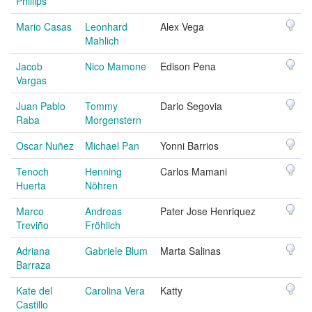
Phillips
Mario Casas
Leonhard
Alex Vega
Mahlich
Jacob
Nico Mamone
Edison Pena
Vargas
Juan Pablo
Tommy
Dario Segovia
Raba
Morgenstern
Oscar Nuñez
Michael Pan
Yonni Barrios
Tenoch
Henning
Carlos Mamani
Huerta
Nöhren
Marco
Andreas
Pater Jose Henriquez
Treviño
Fröhlich
Adriana
Gabriele Blum
Marta Salinas
Barraza
Kate del
Carolina Vera
Katty
Castillo