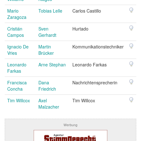
Mario
Tobias Lelle
Carlos Castillo
Zaragoza
Cristián
Sven
Hurtado
Campos
Gerhardt
Ignacio De
Martin
Kommunikationstechniker
Vries
Brücker
Leonardo
Arne Stephan
Leonardo Farkas
Farkas
Francisca
Dana
Nachrichtensprecherin
Concha
Friedrich
Tim Willcox
Axel
Tim Willcox
Malzacher
Werbung