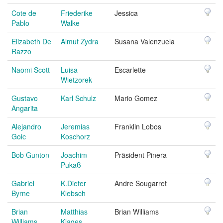
Cote de
Friederike
Jessica
Pablo
Walke
Elizabeth De
Almut Zydra
Susana Valenzuela
Razzo
Naomi Scott
Luisa
Escarlette
Wietzorek
Gustavo
Karl Schulz
Mario Gomez
Angarita
Alejandro
Jeremias
Franklin Lobos
Goic
Koschorz
Bob Gunton
Joachim
Präsident Pinera
Pukaß
Gabriel
K.Dieter
Andre Sougarret
Byrne
Klebsch
Brian
Matthias
Brian Williams
Williams
Klages