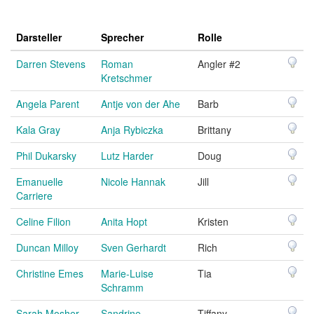
Darsteller
Sprecher
Rolle
Darren Stevens
Roman
Angler #2
Kretschmer
Angela Parent
Antje von der Ahe
Barb
Kala Gray
Anja Rybiczka
Brittany
Phil Dukarsky
Lutz Harder
Doug
Emanuelle
Nicole Hannak
Jill
Carriere
Celine Filion
Anita Hopt
Kristen
Duncan Milloy
Sven Gerhardt
Rich
Christine Emes
Marie-Luise
Tia
Schramm
Sarah Mosher
Sandrine
Tiffany