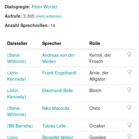
Dialogregie:
Peter Woratz
Aufrufe:
3.305
(mehr erfahren)
Anzahl Sprechrollen:
14
Darsteller
Sprecher
Rolle
(Steve
Andreas von der
Kermit, der
Whitmire)
Meden
Frosch
(John
Frank Engelhardt
Arnie, der
Kennedy)
Alligator
(John
Ekkehardt Belle
Blotch
Kennedy)
(Steve
Niko Macoulis
Chico
Whitmire)
(Bill Barretta)
Tobias Lelle
Croaker
(Joey
Benedikt Weber
Goggles