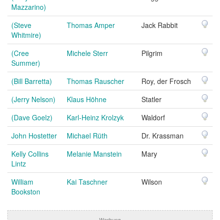
Mazzarino)
(Steve
Thomas Amper
Jack Rabbit
Whitmire)
(Cree
Michele Sterr
Pilgrim
Summer)
(Bill Barretta)
Thomas Rauscher
Roy, der Frosch
(Jerry Nelson)
Klaus Höhne
Statler
(Dave Goelz)
Karl-Heinz Krolzyk
Waldorf
John Hostetter
Michael Rüth
Dr. Krassman
Kelly Collins
Melanie Manstein
Mary
Lintz
William
Kai Taschner
Wilson
Bookston
Werbung