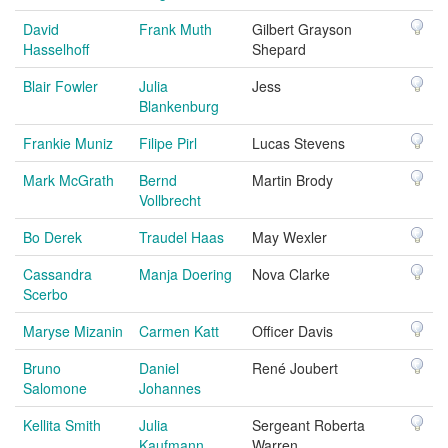
David
Frank Muth
Gilbert Grayson
Hasselhoff
Shepard
Blair Fowler
Julia
Jess
Blankenburg
Frankie Muniz
Filipe Pirl
Lucas Stevens
Mark McGrath
Bernd
Martin Brody
Vollbrecht
Bo Derek
Traudel Haas
May Wexler
Cassandra
Manja Doering
Nova Clarke
Scerbo
Maryse Mizanin
Carmen Katt
Officer Davis
Bruno
Daniel
René Joubert
Salomone
Johannes
Kellita Smith
Julia
Sergeant Roberta
Kaufmann
Warren