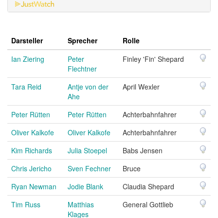
Darsteller
Sprecher
Rolle
Ian Ziering
Peter
Finley 'Fin' Shepard
Flechtner
Tara Reid
Antje von der
April Wexler
Ahe
Peter Rütten
Peter Rütten
Achterbahnfahrer
Oliver Kalkofe
Oliver Kalkofe
Achterbahnfahrer
Kim Richards
Julia Stoepel
Babs Jensen
Chris Jericho
Sven Fechner
Bruce
Ryan Newman
Jodie Blank
Claudia Shepard
Tim Russ
Matthias
General Gottlieb
Klages