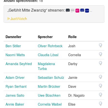
Anzahl Sprechrollen:
18
„Gefühlt Mitte Zwanzig“ streamen:
...
Darsteller
Sprecher
Rolle
Ben Stiller
Oliver Rohrbeck
Josh
Naomi Watts
Claudia Lössl
Cornelia
Amanda Seyfried
Magdalena
Darby
Turba
Adam Driver
Sebastian Schulz
Jamie
Ryan Serhant
Martin Brücker
Dave
James Saito
Uwe Büschken
Dr. Nagato
Annie Baker
Cornelia Waibel
Elise