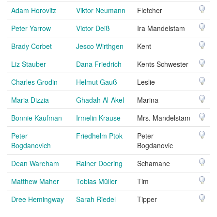
Adam Horovitz
Viktor Neumann
Fletcher
Peter Yarrow
Victor Deiß
Ira Mandelstam
Brady Corbet
Jesco Wirthgen
Kent
Liz Stauber
Dana Friedrich
Kents Schwester
Charles Grodin
Helmut Gauß
Leslie
Maria Dizzia
Ghadah Al-Akel
Marina
Bonnie Kaufman
Irmelin Krause
Mrs. Mandelstam
Peter
Friedhelm Ptok
Peter
Bogdanovich
Bogdanovic
Dean Wareham
Rainer Doering
Schamane
Matthew Maher
Tobias Müller
Tim
Dree Hemingway
Sarah Riedel
Tipper