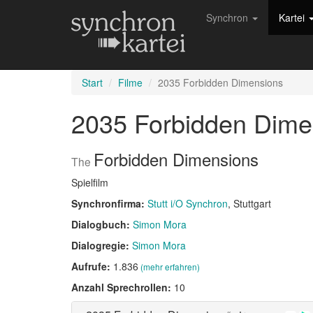
Synchron
Kartei
Start
Filme
2035 Forbidden Dimensions
2035 Forbidden Dim
Forbidden Dimensions
The
Spielfilm
Synchronfirma:
Stutt i/O Synchron
, Stuttgart
Dialogbuch:
Simon Mora
Dialogregie:
Simon Mora
Aufrufe:
1.836
(mehr erfahren)
Anzahl Sprechrollen:
10