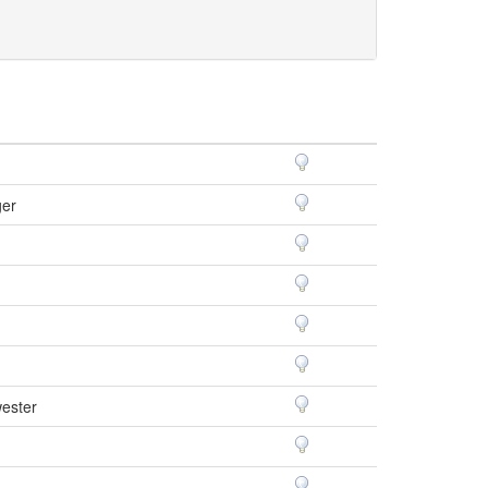
ger
ester