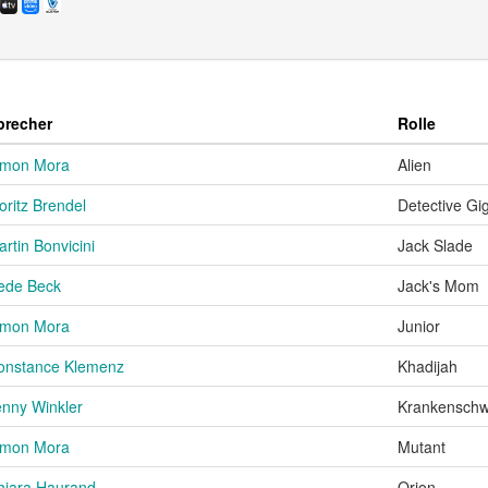
precher
Rolle
imon Mora
Alien
oritz Brendel
Detective Gi
rtin Bonvicini
Jack Slade
ede Beck
Jack's Mom
imon Mora
Junior
onstance Klemenz
Khadijah
enny Winkler
Krankenschw
imon Mora
Mutant
hiara Haurand
Orion