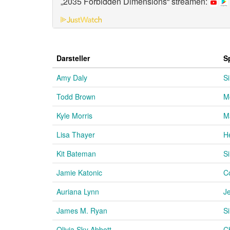
„2035 Forbidden Dimensions“ streamen:
Darsteller
S
Amy Daly
S
Todd Brown
M
Kyle Morris
Ma
Lisa Thayer
H
Kit Bateman
S
Jamie Katonic
C
Auriana Lynn
J
James M. Ryan
S
Olivia Sky Abbott
C