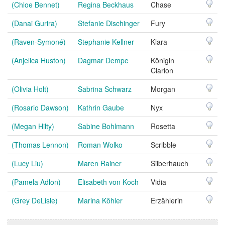
(Chloe Bennet)
Regina Beckhaus
Chase
(Danai Gurira)
Stefanie Dischinger
Fury
(Raven-Symoné)
Stephanie Kellner
Klara
(Anjelica Huston)
Dagmar Dempe
Königin
Clarion
(Olivia Holt)
Sabrina Schwarz
Morgan
(Rosario Dawson)
Kathrin Gaube
Nyx
(Megan Hilty)
Sabine Bohlmann
Rosetta
(Thomas Lennon)
Roman Wolko
Scribble
(Lucy Liu)
Maren Rainer
Silberhauch
(Pamela Adlon)
Elisabeth von Koch
Vidia
(Grey DeLisle)
Marina Köhler
Erzählerin