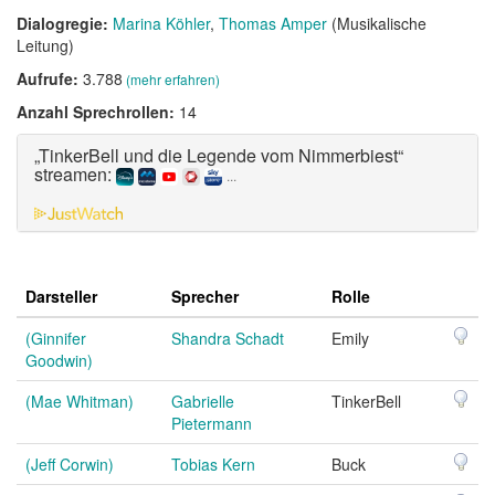
Dialogregie:
Marina Köhler
Thomas Amper
(Musikalische
Leitung)
Aufrufe:
3.788
(mehr erfahren)
Anzahl Sprechrollen:
14
„TinkerBell und die Legende vom Nimmerbiest“
streamen:
...
Darsteller
Sprecher
Rolle
(Ginnifer
Shandra Schadt
Emily
Goodwin)
(Mae Whitman)
Gabrielle
TinkerBell
Pietermann
(Jeff Corwin)
Tobias Kern
Buck