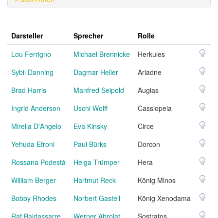
Darsteller
Sprecher
Rolle
Lou Ferrigno
Michael Brennicke
Herkules
Sybil Danning
Dagmar Heller
Ariadne
Brad Harris
Manfred Seipold
Augias
Ingrid Anderson
Uschi Wolff
Cassiopeia
Mirella D'Angelo
Eva Kinsky
Circe
Yehuda Efroni
Paul Bürks
Dorcon
Rossana Podestà
Helga Trümper
Hera
William Berger
Hartmut Reck
König Minos
Bobby Rhodes
Norbert Gastell
König Xenodama
Raf Baldassarre
Werner Abrolat
Sostratos