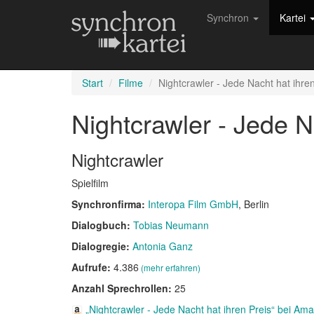
Synchron
Kartei
Start
Filme
Nightcrawler - Jede Nacht hat ihren
Nightcrawler - Jede N
Nightcrawler
Spielfilm
Synchronfirma:
Interopa Film GmbH
, Berlin
Dialogbuch:
Tobias Neumann
Dialogregie:
Antonia Ganz
Aufrufe:
4.386
(mehr erfahren)
Anzahl Sprechrollen:
25
„Nightcrawler - Jede Nacht hat ihren Preis“ bei Am