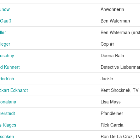
Lunow
Anwohnerin
 Gauß
Ben Waterman
ller
Ben Waterman (ers
ieger
Cop #1
Koschny
Deena Rain
d Kuhnert
Detective Lieberma
iedrich
Jackie
kart Eckhardt
Kent Shocknek, TV
Bonalana
Lisa Mays
ierstedt
Pfandleiher
s Klages
Rick Garcia
schken
Ron De La Cruz, T