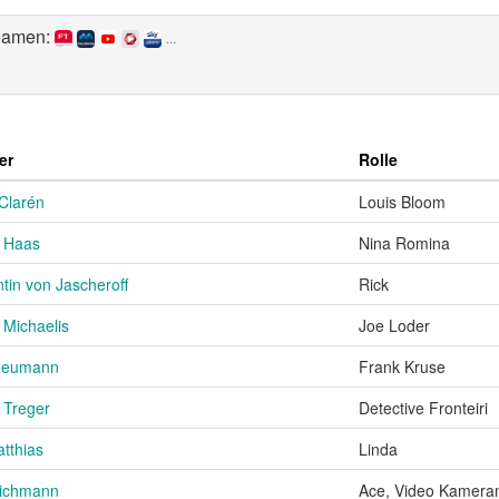
reamen:
...
er
Rolle
Clarén
Louis Bloom
l Haas
Nina Romina
tin von Jascheroff
Rick
 Michaelis
Joe Loder
 Neumann
Frank Kruse
 Treger
Detective Fronteiri
atthias
Linda
eichmann
Ace, Video Kamer