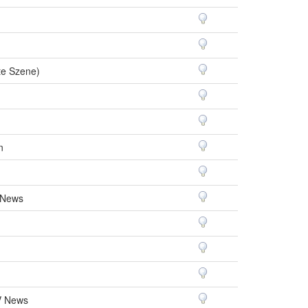
te Szene)
n
 News
V News