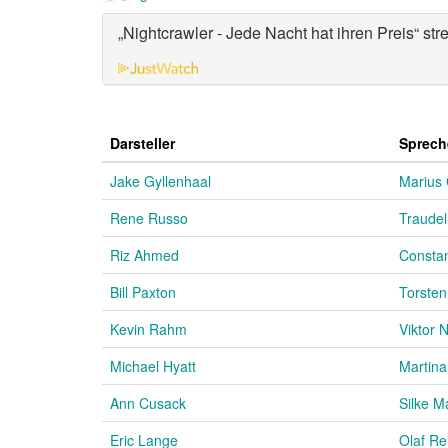
„Nightcrawler - Jede Nacht hat ihren Preis“ st
Darsteller
Sprech
Jake Gyllenhaal
Marius 
Rene Russo
Traude
Riz Ahmed
Constan
Bill Paxton
Torsten
Kevin Rahm
Viktor
Michael Hyatt
Martina
Ann Cusack
Silke M
Eric Lange
Olaf R