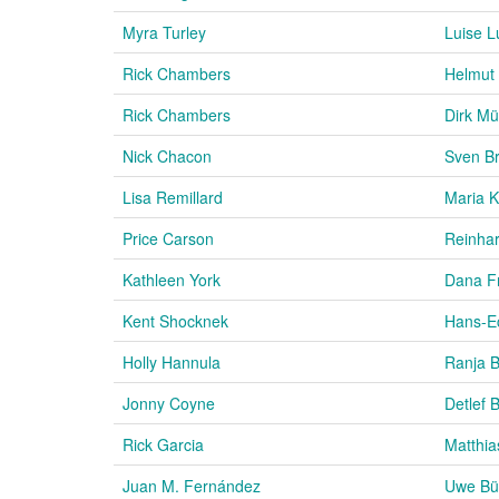
Myra Turley
Luise 
Rick Chambers
Helmut
Rick Chambers
Dirk Mü
Nick Chacon
Sven Br
Lisa Remillard
Maria 
Price Carson
Reinhar
Kathleen York
Dana Fr
Kent Shocknek
Hans-Ec
Holly Hannula
Ranja 
Jonny Coyne
Detlef B
Rick Garcia
Matthia
Juan M. Fernández
Uwe Bü