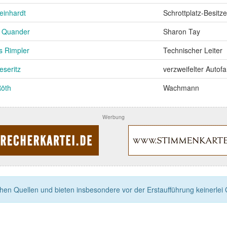
einhardt
Schrottplatz-Besitze
n Quander
Sharon Tay
s Rimpler
Technischer Leiter
seritz
verzweifelter Autofa
Röth
Wachmann
Werbung
n Quellen und bieten insbesondere vor der Erstaufführung keinerlei Ga