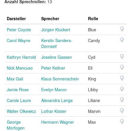
Anzahl Sprechrollen:
13
Darsteller
Sprecher
Rolle
Peter Coyote
Jürgen Kluckert
Blue
Carol Wayne
Kerstin Sanders-
Candy
Dornseif
Kathryn Harrold
Joseline Gassen
Cyd
Nick Mancuso
Peter Kellner
Eli
Max Gail
Klaus Sonnenschein
King
Jamie Rose
Evelyn Maron
Libby
Carole Laure
Alexandra Lange
Liliane
Walter Olkewicz
Lothar Köster
Marvin
George
Hermann Wagner
Max
Morfogen