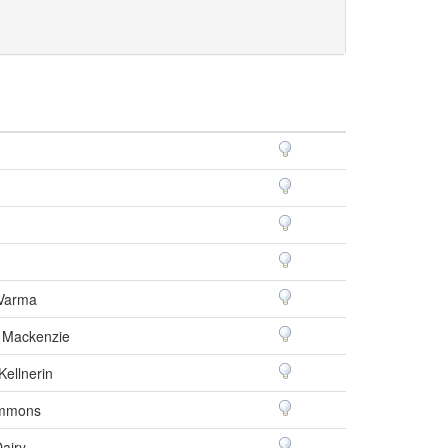
 Varma
l Mackenzie
Kellnerin
immons
Dairy