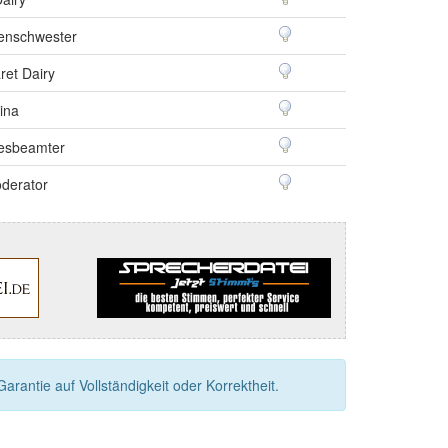
enschwester
ret Dairy
ina
esbeamter
derator
rantie auf Vollständigkeit oder Korrektheit.