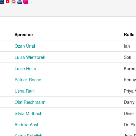
...
Sprecher
Rolle
Ozan Ünal
Ian
Luisa Wietzorek
Sofi
Luise Helm
Karen
Patrick Roche
Kenny
Usha Rani
Priya
Olaf Reichmann
Darry
Silvia Mißbach
Diner-
Andrea Aust
Dr. S
Katrin Fröhlich
Julie 