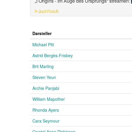
„I Origins - Im Auge des Ursprungs“ streamen:
Darsteller
Michael Pitt
Astrid Bergès-Frisbey
Brit Marling
Steven Yeun
Archie Panjabi
William Mapother
Rhonda Ayers
Cara Seymour
Crystal Anne Dickinson