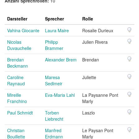
Anzahl Sprechrollen:
10
Darsteller
Sprecher
Rolle
Vahina Giocante
Laura Maire
Rosalie Durieux
Nicolas
Philipp
Julien Rivera
Duvauchelle
Brammer
Brendan
Alexander Brem
Brendan
Beckmann
Caroline
Maresa
Juliette
Raynaud
Sedlmeir
Mireille
Eva-Maria Lahl
La Paysanne Pont
Franchino
Marly
Paul Schmidt
Torben
Laszlo
Liebrecht
Christian
Manfred
Le Paysan Pont
Bouillette
Erdmann
Marly