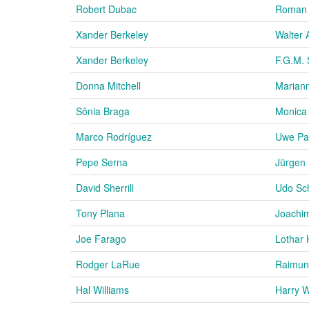
Robert Dubac
Roman 
Xander Berkeley
Walter 
Xander Berkeley
F.G.M. 
Donna Mitchell
Mariann
Sônia Braga
Monica 
Marco Rodríguez
Uwe Pa
Pepe Serna
Jürgen 
David Sherrill
Udo Sc
Tony Plana
Joachi
Joe Farago
Lothar 
Rodger LaRue
Raimun
Hal Williams
Harry 