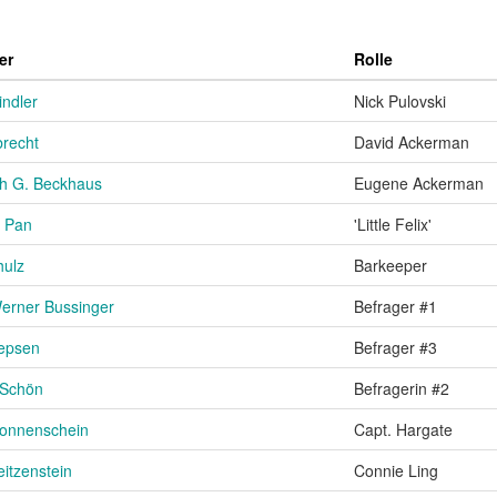
er
Rolle
indler
Nick Pulovski
brecht
David Ackerman
ch G. Beckhaus
Eugene Ackerman
l Pan
'Little Felix'
hulz
Barkeeper
erner Bussinger
Befrager #1
Jepsen
Befrager #3
 Schön
Befragerin #2
Sonnenschein
Capt. Hargate
itzenstein
Connie Ling