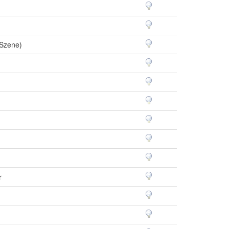
 Szene)
r