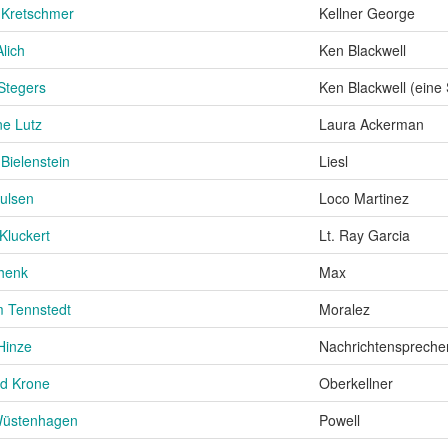
Kretschmer
Kellner George
Alich
Ken Blackwell
Stegers
Ken Blackwell (eine
e Lutz
Laura Ackerman
Bielenstein
Liesl
ulsen
Loco Martinez
Kluckert
Lt. Ray Garcia
henk
Max
m Tennstedt
Moralez
Hinze
Nachrichtenspreche
d Krone
Oberkellner
Wüstenhagen
Powell