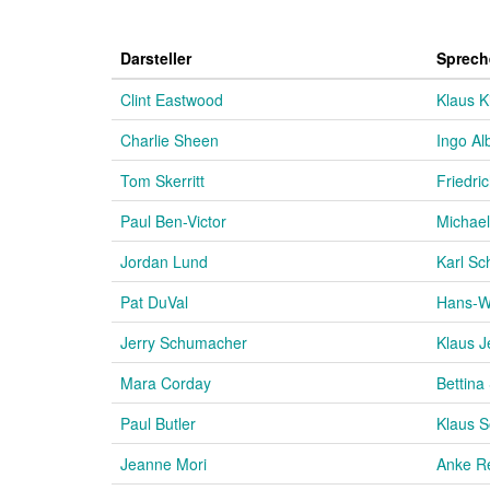
Darsteller
Sprech
Clint Eastwood
Klaus K
Charlie Sheen
Ingo Al
Tom Skerritt
Friedri
Paul Ben-Victor
Michae
Jordan Lund
Karl Sc
Pat DuVal
Hans-W
Jerry Schumacher
Klaus 
Mara Corday
Bettina
Paul Butler
Klaus 
Jeanne Mori
Anke Re