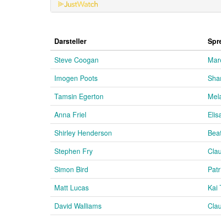
Darsteller
Spr
Steve Coogan
Mar
Imogen Poots
Sha
Tamsin Egerton
Mel
Anna Friel
Elis
Shirley Henderson
Beat
Stephen Fry
Cla
Simon Bird
Pat
Matt Lucas
Kai
David Walliams
Cla