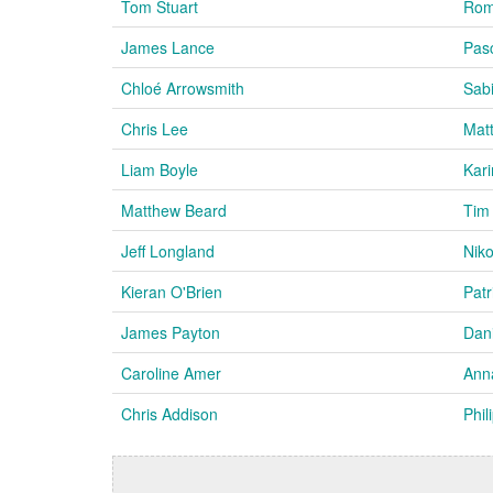
Tom Stuart
Rom
James Lance
Pas
Chloé Arrowsmith
Sabi
Chris Lee
Matt
Liam Boyle
Kar
Matthew Beard
Tim
Jeff Longland
Nik
Kieran O'Brien
Patr
James Payton
Dani
Caroline Amer
Ann
Chris Addison
Phi