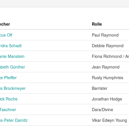
echer
Rolle
cus Off
Paul Raymond
ndra Schadt
Debbie Raymond
anie Manstein
Fiona Richmond / 
abeth Günther
Jean Raymond
e Pfeiffer
Rusty Humphries
us Brockmeyer
Barrister
rick Roche
Jonathan Hodge
 Taschner
Dara/Divine
us-Peter Damitz
Vikar Edwyn Young