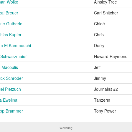
an Wolko
Ainsley Tree
cal Breuer
Carl Snitcher
ne Gutberlet
Chloé
hias Kupfer
Chris
im El Kammouchi
Derry
 Schwarzmaier
Howard Raymond
o Macoulis
Jeff
ick Schröder
Jimmy
el Pietzuch
Journalist #2
a Ewelina
Tänzerin
lipp Brammer
Tony Power
Werbung