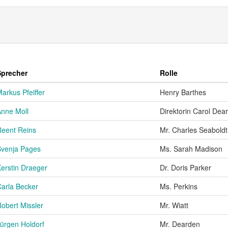
Sprecher
Rolle
arkus Pfeiffer
Henry Barthes
nne Moll
Direktorin Carol Dea
Reent Reins
Mr. Charles Seaboldt
Svenja Pages
Ms. Sarah Madison
erstin Draeger
Dr. Doris Parker
arla Becker
Ms. Perkins
obert Missler
Mr. Wiatt
ürgen Holdorf
Mr. Dearden