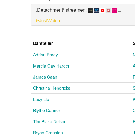
„Detachment“ streamen:
...
Darsteller
Adrien Brody
M
Marcia Gay Harden
A
James Caan
Christina Hendricks
Lucy Liu
K
Blythe Danner
C
Tim Blake Nelson
R
Bryan Cranston
J