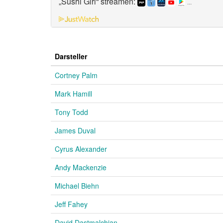
„Sushi Girl“ streamen:
...
Darsteller
Cortney Palm
Mark Hamill
Tony Todd
James Duval
Cyrus Alexander
Andy Mackenzie
Michael Biehn
Jeff Fahey
David Dastmalchian