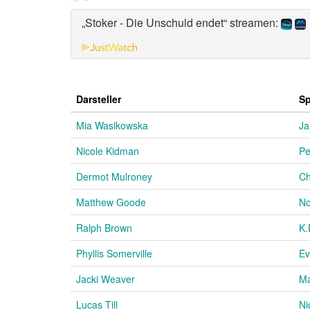
„Stoker - Die Unschuld endet“ streamen:
Darsteller
Sp
Mia Wasikowska
Ja
Nicole Kidman
Pe
Dermot Mulroney
Ch
Matthew Goode
No
Ralph Brown
K.
Phyllis Somerville
Ev
Jacki Weaver
Ma
Lucas Till
Ni