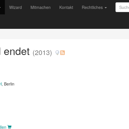
Wizard
Mitmachen
Kontakt
Rechtliches
d endet
(2013)
H
, Berlin
llen