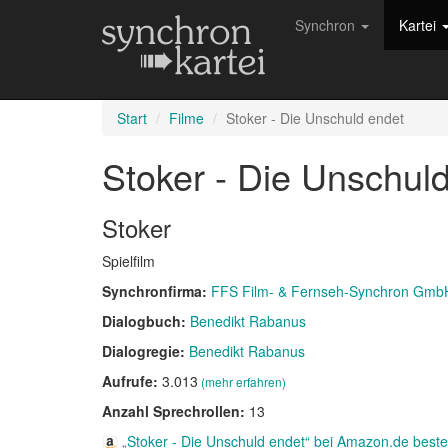
Synchron
Kartei
Start
Filme
Stoker - Die Unschuld endet
Stoker - Die Unschul
Stoker
Spielfilm
Synchronfirma:
FFS Film- & Fernseh-Synchron Gmb
Dialogbuch:
Benedikt Rabanus
Dialogregie:
Benedikt Rabanus
Aufrufe:
3.013
(mehr erfahren)
Anzahl Sprechrollen:
13
„Stoker - Die Unschuld endet“ bei Amazon.de beste