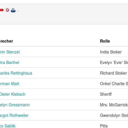
...
recher
Rolle
nin Stenzel
India Stoker
tra Barthel
Evelyn 'Evie' S
arles Rettinghaus
Richard Stoker
rman Matt
Onkel Charlie 
Dieter Klebsch
Sheriff
elyn Gressmann
Mrs. McGarrick
rgot Rothweiler
Gwendolyn Sto
co Sablik
Pitts