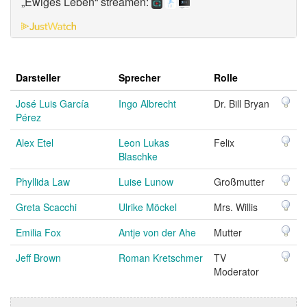
„Ewiges Leben“ streamen:
Darsteller
Sprecher
Rolle
José Luis García
Ingo Albrecht
Dr. Bill Bryan
Pérez
Alex Etel
Leon Lukas
Felix
Blaschke
Phyllida Law
Luise Lunow
Großmutter
Greta Scacchi
Ulrike Möckel
Mrs. Willis
Emilia Fox
Antje von der Ahe
Mutter
Jeff Brown
Roman Kretschmer
TV
Moderator