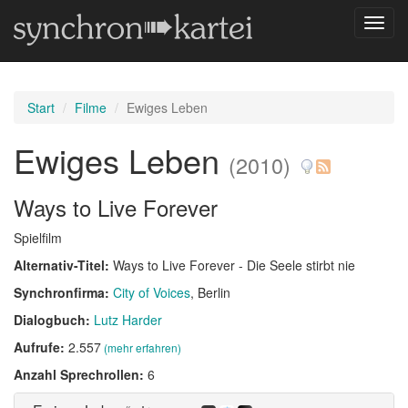
Navig
umsch
Start
Filme
Ewiges Leben
Ewiges Leben
(2010)
Ways to Live Forever
Spielfilm
Alternativ-Titel:
Ways to Live Forever - Die Seele stirbt nie
Synchronfirma:
City of Voices
, Berlin
Dialogbuch:
Lutz Harder
Aufrufe:
2.557
(mehr erfahren)
Anzahl Sprechrollen:
6