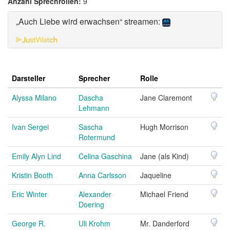
Anzahl Sprechrollen:
9
„Auch Liebe wird erwachsen“ streamen:
Darsteller
Sprecher
Rolle
Alyssa Milano
Dascha
Jane Claremont
Lehmann
Ivan Sergei
Sascha
Hugh Morrison
Rotermund
Emily Alyn Lind
Celina Gaschina
Jane (als Kind)
Kristin Booth
Anna Carlsson
Jaqueline
Eric Winter
Alexander
Michael Friend
Doering
George R.
Uli Krohm
Mr. Danderford