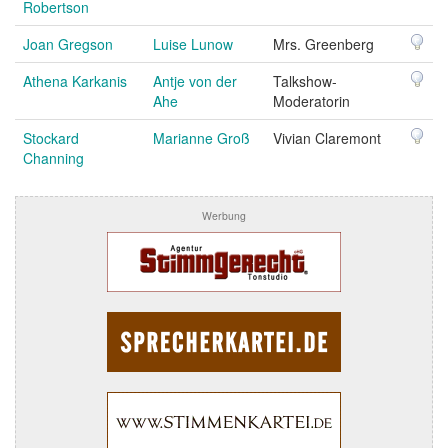
Robertson
Joan Gregson
Luise Lunow
Mrs. Greenberg
Athena Karkanis
Antje von der
Talkshow-
Ahe
Moderatorin
Stockard
Marianne Groß
Vivian Claremont
Channing
Werbung