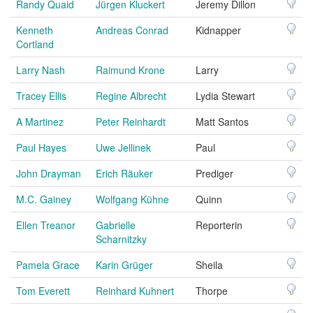
Randy Quaid
Jürgen Kluckert
Jeremy Dillon
Kenneth
Andreas Conrad
Kidnapper
Cortland
Larry Nash
Raimund Krone
Larry
Tracey Ellis
Regine Albrecht
Lydia Stewart
A Martinez
Peter Reinhardt
Matt Santos
Paul Hayes
Uwe Jellinek
Paul
John Drayman
Erich Räuker
Prediger
M.C. Gainey
Wolfgang Kühne
Quinn
Ellen Treanor
Gabrielle
Reporterin
Scharnitzky
Pamela Grace
Karin Grüger
Sheila
Tom Everett
Reinhard Kuhnert
Thorpe