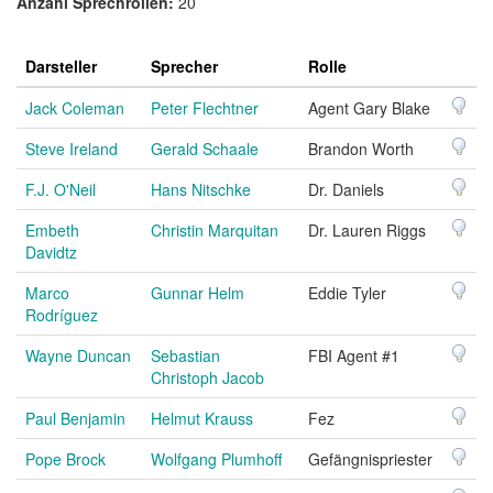
Anzahl Sprechrollen:
20
Darsteller
Sprecher
Rolle
Jack Coleman
Peter Flechtner
Agent Gary Blake
Steve Ireland
Gerald Schaale
Brandon Worth
F.J. O'Neil
Hans Nitschke
Dr. Daniels
Embeth
Christin Marquitan
Dr. Lauren Riggs
Davidtz
Marco
Gunnar Helm
Eddie Tyler
Rodríguez
Wayne Duncan
Sebastian
FBI Agent #1
Christoph Jacob
Paul Benjamin
Helmut Krauss
Fez
Pope Brock
Wolfgang Plumhoff
Gefängnispriester