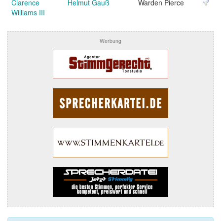
Clarence
Helmut Gauß
Warden Pierce
Williams III
Werbung