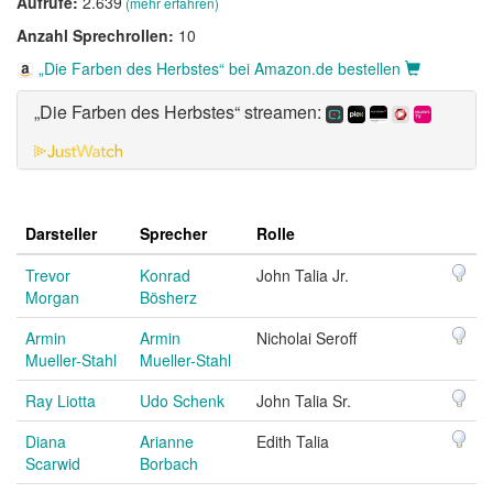
Aufrufe:
2.639
(mehr erfahren)
Anzahl Sprechrollen:
10
„Die Farben des Herbstes“ bei Amazon.de bestellen
„Die Farben des Herbstes“ streamen:
Darsteller
Sprecher
Rolle
Trevor
Konrad
John Talia Jr.
Morgan
Bösherz
Armin
Armin
Nicholai Seroff
Mueller-Stahl
Mueller-Stahl
Ray Liotta
Udo Schenk
John Talia Sr.
Diana
Arianne
Edith Talia
Scarwid
Borbach