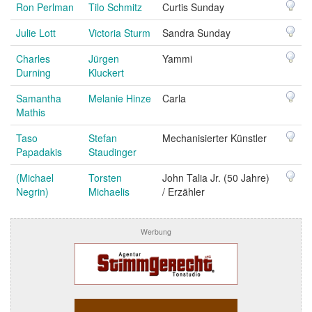
Ron Perlman
Tilo Schmitz
Curtis Sunday
Julie Lott
Victoria Sturm
Sandra Sunday
Charles
Jürgen
Yammi
Durning
Kluckert
Samantha
Melanie Hinze
Carla
Mathis
Taso
Stefan
Mechanisierter Künstler
Papadakis
Staudinger
(Michael
Torsten
John Talia Jr. (50 Jahre)
Negrin)
Michaelis
/ Erzähler
Werbung