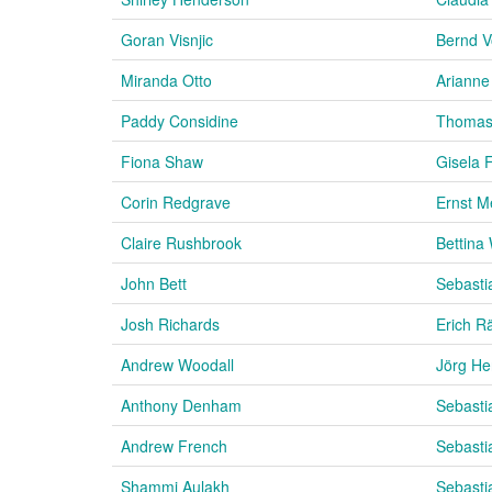
Goran Visnjic
Bernd V
Miranda Otto
Arianne
Paddy Considine
Thomas 
Fiona Shaw
Gisela F
Corin Redgrave
Ernst M
Claire Rushbrook
Bettina
John Bett
Sebasti
Josh Richards
Erich R
Andrew Woodall
Jörg He
Anthony Denham
Sebasti
Andrew French
Sebasti
Shammi Aulakh
Sebasti