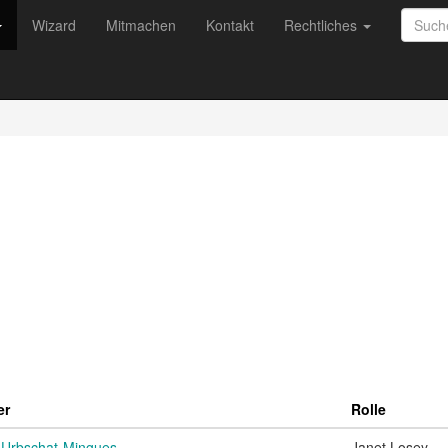
Wizard
Mitmachen
Kontakt
Rechtliches
er
Rolle
 Urbschat-Mingues
Janet Losey