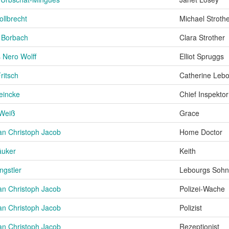
ollbrecht
Michael Stroth
 Borbach
Clara Strother
Nero Wolff
Elliot Spruggs
ritsch
Catherine Leb
eincke
Chief Inspekto
 Weiß
Grace
an Christoph Jacob
Home Doctor
äuker
Keith
ngstler
Lebourgs Sohn
an Christoph Jacob
Polizei-Wache
an Christoph Jacob
Polizist
an Christoph Jacob
Rezeptionist