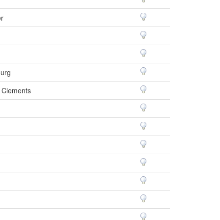
er
ourg
r Clements