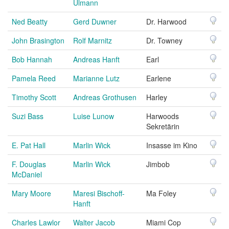
Ulmann
Ned Beatty
Gerd Duwner
Dr. Harwood
John Brasington
Rolf Marnitz
Dr. Towney
Bob Hannah
Andreas Hanft
Earl
Pamela Reed
Marianne Lutz
Earlene
Timothy Scott
Andreas Grothusen
Harley
Suzi Bass
Luise Lunow
Harwoods
Sekretärin
E. Pat Hall
Marlin Wick
Insasse im Kino
F. Douglas
Marlin Wick
Jimbob
McDaniel
Mary Moore
Maresi Bischoff-
Ma Foley
Hanft
Charles Lawlor
Walter Jacob
Miami Cop