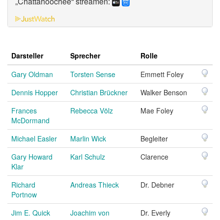
„Chattahoochee“ streamen:
Darsteller
Sprecher
Rolle
Gary Oldman
Torsten Sense
Emmett Foley
Dennis Hopper
Christian Brückner
Walker Benson
Frances
Rebecca Völz
Mae Foley
McDormand
Michael Easler
Marlin Wick
Begleiter
Gary Howard
Karl Schulz
Clarence
Klar
Richard
Andreas Thieck
Dr. Debner
Portnow
Jim E. Quick
Joachim von
Dr. Everly