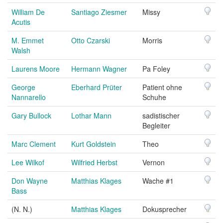
William De
Santiago Ziesmer
Missy
Acutis
M. Emmet
Otto Czarski
Morris
Walsh
Laurens Moore
Hermann Wagner
Pa Foley
George
Eberhard Prüter
Patient ohne
Nannarello
Schuhe
Gary Bullock
Lothar Mann
sadistischer
Begleiter
Marc Clement
Kurt Goldstein
Theo
Lee Wilkof
Wilfried Herbst
Vernon
Don Wayne
Matthias Klages
Wache #1
Bass
(N. N.)
Matthias Klages
Dokusprecher