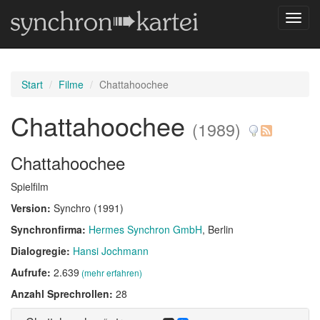
Navig
umsch
Start
Filme
Chattahoochee
Chattahoochee
(1989)
Chattahoochee
Spielfilm
Version:
Synchro (1991)
Synchronfirma:
Hermes Synchron GmbH
, Berlin
Dialogregie:
Hansi Jochmann
Aufrufe:
2.639
(mehr erfahren)
Anzahl Sprechrollen:
28