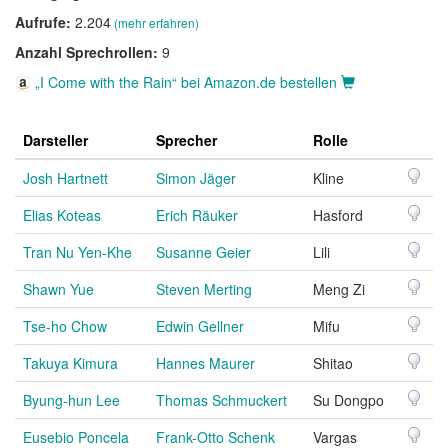
Aufrufe:
2.204
(mehr erfahren)
Anzahl Sprechrollen:
9
„I Come with the Rain“ bei Amazon.de bestellen
Darsteller
Sprecher
Rolle
Josh Hartnett
Simon Jäger
Kline
Elias Koteas
Erich Räuker
Hasford
Tran Nu Yen-Khe
Susanne Geier
Lili
Shawn Yue
Steven Merting
Meng Zi
Tse-ho Chow
Edwin Gellner
Mifu
Takuya Kimura
Hannes Maurer
Shitao
Byung-hun Lee
Thomas Schmuckert
Su Dongpo
Eusebio Poncela
Frank-Otto Schenk
Vargas