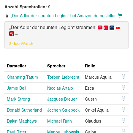
Anzahl Sprechrollen:
9
„Der Adler der neunten Legion“ bei Amazon.de bestellen
„Der Adler der neunten Legion“ streamen:
...
Darsteller
Sprecher
Rolle
Channing Tatum
Torben Liebrecht
Marcus Aquila
Jamie Bell
Nicolás Artajo
Esca
Mark Strong
Jacques Breuer
Guern
Donald Sutherland
Jochen Striebeck
Onkel Aquila
Dakin Matthews
Michael Rüth
Claudius
Paul Ritter
Manou Lubowski
Galba