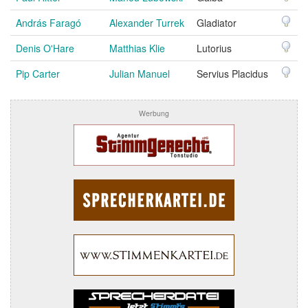
András Faragó
Alexander Turrek
Gladiator
Denis O'Hare
Matthias Klie
Lutorius
Pip Carter
Julian Manuel
Servius Placidus
Werbung