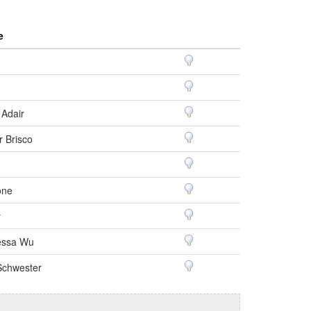
e
 Adair
r Brisco
one
y
essa Wu
chwester