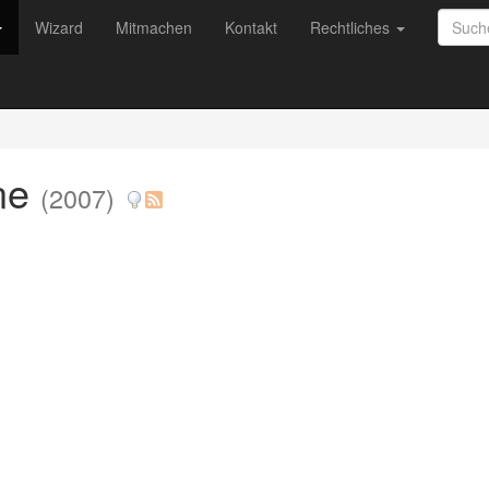
Wizard
Mitmachen
Kontakt
Rechtliches
ine
(2007)