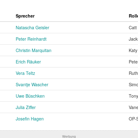
Sprecher
Roll
Natascha Geisler
Catt
Peter Reinhardt
Jack
Christin Marquitan
Katy
Erich Räuker
Pete
Vera Teltz
Ruth
Svantje Wascher
Sim
Uwe Büschken
Ton
Julia Ziffer
Van
Josefin Hagen
OP-S
Werbung