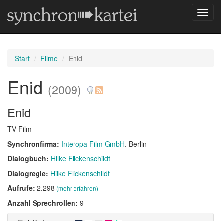
Navig
umsch
Start
Filme
Enid
Enid
(2009)
Enid
TV-Film
Synchronfirma:
Interopa Film GmbH
, Berlin
Dialogbuch:
Hilke Flickenschildt
Dialogregie:
Hilke Flickenschildt
Aufrufe:
2.298
(mehr erfahren)
Anzahl Sprechrollen:
9