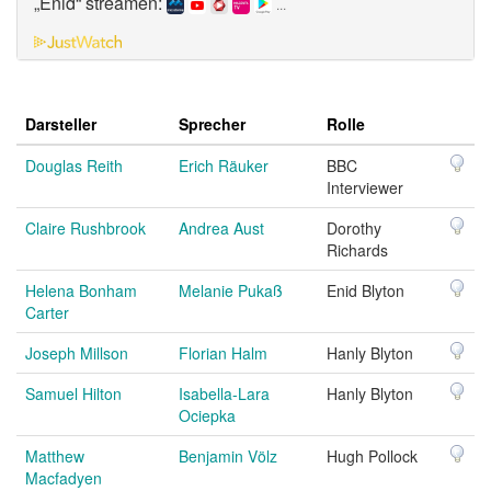
„Enid“ streamen:
...
Darsteller
Sprecher
Rolle
Douglas Reith
Erich Räuker
BBC
Interviewer
Claire Rushbrook
Andrea Aust
Dorothy
Richards
Helena Bonham
Melanie Pukaß
Enid Blyton
Carter
Joseph Millson
Florian Halm
Hanly Blyton
Samuel Hilton
Isabella-Lara
Hanly Blyton
Ociepka
Matthew
Benjamin Völz
Hugh Pollock
Macfadyen