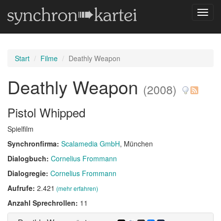
Navig
umsch
Start
Filme
Deathly Weapon
Deathly Weapon
(2008)
Pistol Whipped
Spielfilm
Synchronfirma:
Scalamedia GmbH
, München
Dialogbuch:
Cornelius Frommann
Dialogregie:
Cornelius Frommann
Aufrufe:
2.421
(mehr erfahren)
Anzahl Sprechrollen:
11