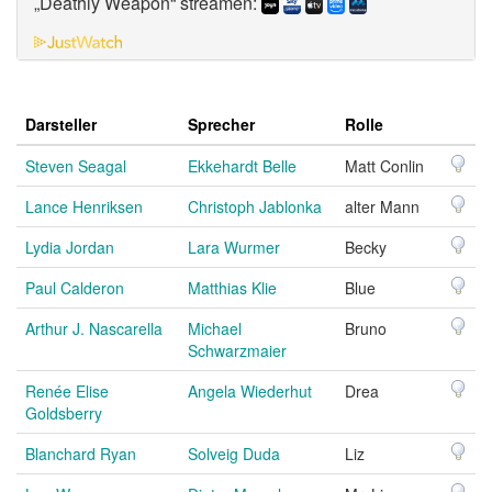
„Deathly Weapon“ streamen:
Darsteller
Sprecher
Rolle
Steven Seagal
Ekkehardt Belle
Matt Conlin
Lance Henriksen
Christoph Jablonka
alter Mann
Lydia Jordan
Lara Wurmer
Becky
Paul Calderon
Matthias Klie
Blue
Arthur J. Nascarella
Michael
Bruno
Schwarzmaier
Renée Elise
Angela Wiederhut
Drea
Goldsberry
Blanchard Ryan
Solveig Duda
Liz