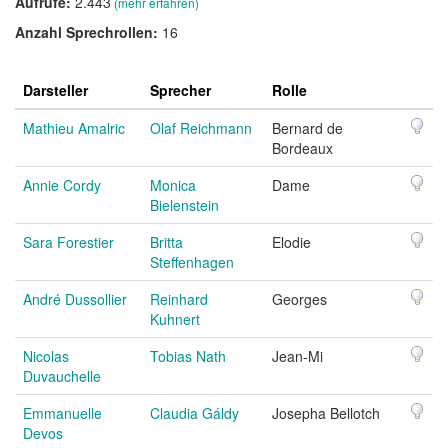
Aufrufe:
2.443
(mehr erfahren)
Anzahl Sprechrollen:
16
Darsteller
Sprecher
Rolle
Mathieu Amalric
Olaf Reichmann
Bernard de
Bordeaux
Annie Cordy
Monica
Dame
Bielenstein
Sara Forestier
Britta
Elodie
Steffenhagen
André Dussollier
Reinhard
Georges
Kuhnert
Nicolas
Tobias Nath
Jean-Mi
Duvauchelle
Emmanuelle
Claudia Gáldy
Josepha Bellotch
Devos