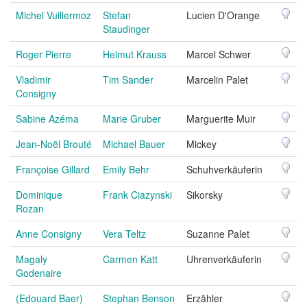
Michel Vuillermoz
Stefan
Lucien D'Orange
Staudinger
Roger Pierre
Helmut Krauss
Marcel Schwer
Vladimir
Tim Sander
Marcelin Palet
Consigny
Sabine Azéma
Marie Gruber
Marguerite Muir
Jean-Noël Brouté
Michael Bauer
Mickey
Françoise Gillard
Emily Behr
Schuhverkäuferin
Dominique
Frank Ciazynski
Sikorsky
Rozan
Anne Consigny
Vera Teltz
Suzanne Palet
Magaly
Carmen Katt
Uhrenverkäuferin
Godenaire
(Edouard Baer)
Stephan Benson
Erzähler