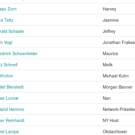
sso Zorn
Harvey
a Teltz
Jasmine
rald Schaale
Jeffrey
m Vogt
Jonathan Frakes
iedrich Schoenfelder
Maurice
tz Schnell
Melik
i Krohm
Michael Kuhn
lef Bierstedt
Morgan Banner
ise Lunow
Nan
land Hemmo
Network-Präside
ter Reinhardt
NY Host
rst Lampe
Obdachloser