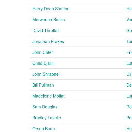
Harry Dean Stanton
Ha
Morwenna Banks
Ver
David Threlfall
Ge
Jonathan Frakes
To
John Cater
Fr
Omid Djalili
Lu
John Shrapnel
Ul
Bill Pullman
Det
Madeleine Moffat
Lu
Sam Douglas
Ro
Bradley Lavelle
Pe
Orson Bean
Ho