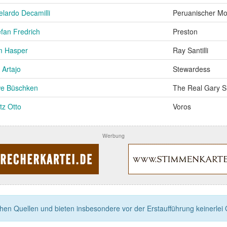
elardo Decamilli
Peruanischer Mo
efan Fredrich
Preston
m Hasper
Ray Santilli
s Artajo
Stewardess
e Büschken
The Real Gary S
tz Otto
Voros
Werbung
n Quellen und bieten insbesondere vor der Erstaufführung keinerlei Ga