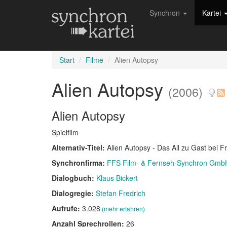
Synchron
Kartei
Start
Filme
Alien Autopsy
Alien Autopsy
(2006)
Alien Autopsy
Spielfilm
Alternativ-Titel:
Alien Autopsy - Das All zu Gast bei 
Synchronfirma:
FFS Film- & Fernseh-Synchron Gmb
Dialogbuch:
Klaus Bickert
Dialogregie:
Stefan Fredrich
Aufrufe:
3.028
(mehr erfahren)
Anzahl Sprechrollen:
26