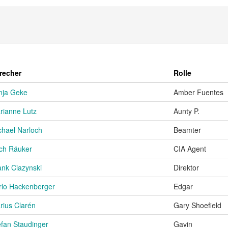
recher
Rolle
nja Geke
Amber Fuentes
rianne Lutz
Aunty P.
chael Narloch
Beamter
ich Räuker
CIA Agent
ank Ciazynski
Direktor
rlo Hackenberger
Edgar
rius Clarén
Gary Shoefield
efan Staudinger
Gavin