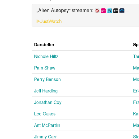
„Alien Autopsy“ streamen:
...
Darsteller
Sp
Nichole Hiltz
Ta
Pam Shaw
Ma
Perry Benson
Mi
Jeff Harding
Er
Jonathan Coy
Fr
Lee Oakes
Ka
Ant McPartlin
Ma
Jimmy Carr
St