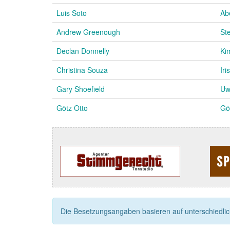
Luis Soto
Ab
Andrew Greenough
St
Declan Donnelly
Ki
Christina Souza
Iri
Gary Shoefield
Uw
Götz Otto
Gö
Die Besetzungsangaben basieren auf unterschiedliche