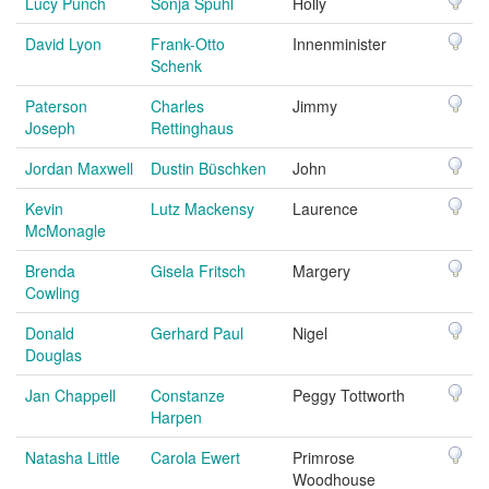
Lucy Punch
Sonja Spuhl
Holly
David Lyon
Frank-Otto
Innenminister
Schenk
Paterson
Charles
Jimmy
Joseph
Rettinghaus
Jordan Maxwell
Dustin Büschken
John
Kevin
Lutz Mackensy
Laurence
McMonagle
Brenda
Gisela Fritsch
Margery
Cowling
Donald
Gerhard Paul
Nigel
Douglas
Jan Chappell
Constanze
Peggy Tottworth
Harpen
Natasha Little
Carola Ewert
Primrose
Woodhouse