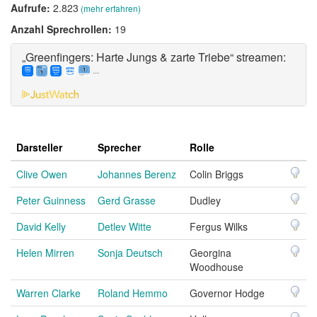
Aufrufe:
2.823
(mehr erfahren)
Anzahl Sprechrollen:
19
„Greenfingers: Harte Jungs & zarte Triebe“ streamen:
...
Darsteller
Sprecher
Rolle
Clive Owen
Johannes Berenz
Colin Briggs
Peter Guinness
Gerd Grasse
Dudley
David Kelly
Detlev Witte
Fergus Wilks
Helen Mirren
Sonja Deutsch
Georgina
Woodhouse
Warren Clarke
Roland Hemmo
Governor Hodge